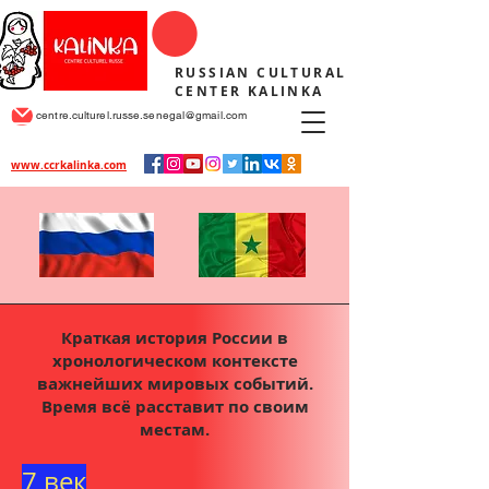
RUSSIAN CULTURAL
CENTER KALINKA
centre.culturel.russe.senegal@gmail.com
www.ccrkalinka.com
Краткая история России в
хронологическом контексте
важнейших мировых событий.
Время всё расставит по своим
местам.
7 век