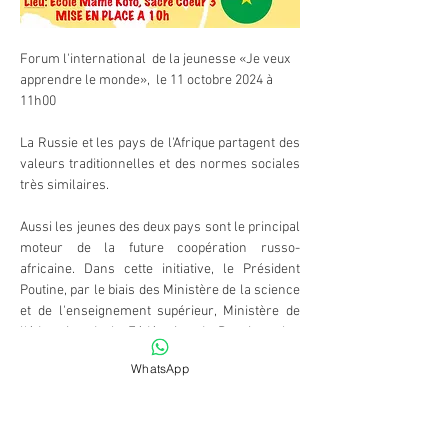
Forum l'international  de la jeunesse «Je veux 
apprendre le monde»,  le 11 octobre 2024 à 
11h00
La Russie et les pays de l'Afrique partagent des 
valeurs traditionnelles et des normes sociales 
très similaires.
Aussi les jeunes des deux pays sont le principal 
moteur de la future coopération russo-
africaine. Dans cette initiative, le Président 
Poutine, par le biais des Ministère de la science 
et de l'enseignement supérieur, Ministère de 
l'éducation de la Fédération de Russie et les 
établissements d'enseignements sont 
WhatsApp
intéressés à augmenter le nombre des 
étudiants africains en Russie et initier 
prochainement l'ouverture de succursales 
d'établissements russes en Afrique.